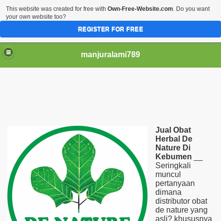
This website was created for free with
Own-Free-Website.com
. Do you want
your own website too?
REGISTER FOR FREE
manjuralami789
ien Dgn Herbal
Jual Obat
 Kemaluan Secara Alami
Herbal De
Nature Di
Kebumen
__
a
Seringkali
muncul
Akuminata
pertanyaan
dimana
ebumen
distributor obat
de nature yang
asli? khususnya