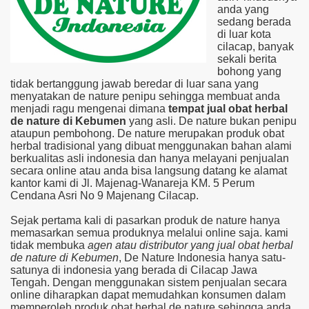
anda yang
sedang berada
di luar kota
cilacap, banyak
sekali berita
bohong yang
tidak bertanggung jawab beredar di luar sana yang
menyatakan de nature penipu sehingga membuat anda
menjadi ragu mengenai dimana
tempat jual obat herbal
de nature di Kebumen
yang asli. De nature bukan penipu
ataupun pembohong. De nature merupakan produk obat
herbal tradisional yang dibuat menggunakan bahan alami
berkualitas asli indonesia dan hanya melayani penjualan
secara online atau anda bisa langsung datang ke alamat
kantor kami di Jl. Majenag-Wanareja KM. 5 Perum
Cendana Asri No 9 Majenang Cilacap.
Sejak pertama kali di pasarkan produk de nature hanya
memasarkan semua produknya melalui online saja. kami
tidak membuka
agen atau distributor yang jual obat herbal
de nature di Kebumen
, De Nature Indonesia hanya satu-
satunya di indonesia yang berada di Cilacap Jawa
Tengah. Dengan menggunakan sistem penjualan secara
online diharapkan dapat memudahkan konsumen dalam
memperoleh produk obat herbal de nature sehingga anda